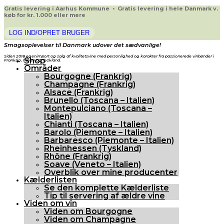
Gratis levering i Aarhus Kommune • Gratis levering i hele Danmark v.
køb for kr. 1.000 eller mere
LOG IND/OPRET BRUGER
Smagsoplevelser til Danmark udover det sædvanlige!
Siden 2018 egenimport og salg af kvalitetsvine med personlighed og karakter fra passionerede vinbønder i
Shop
Frankrig, Italien og Tyskland.
Områder
Bourgogne (Frankrig)
Champagne (Frankrig)
Alsace (Frankrig)
Brunello (Toscana – Italien)
Montepulciano (Toscana –
Italien)
Chianti (Toscana – Italien)
Barolo (Piemonte – Italien)
Barbaresco (Piemonte – Italien)
Rheinhessen (Tyskland)
Rhône (Frankrig)
Soave (Veneto – Italien)
Overblik over mine producenter
Kælderlisten
Se den komplette Kælderliste
Tip til servering af ældre vine
Viden om vin
Viden om Bourgogne
Viden om Champagne