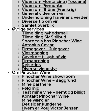
Viden om Montalcino (Toscana)
Viden om Piemonte
Viden om Rhône (Frankrig)
Generel viden om vin
Underholdning fra vinens verden
Diverse tip om vin
Samlet overblik
Øvrige services
Tilmelding nyhedsmail
Tilmelding SMS tilbud
Spotdeals hos Pinochar Wine
Antonius Caviar
Firmagaver – Julegaver
Vinsmagning
Gavekort til køb af vin
Firmaordning
Rejsetips
Diverse vinudstyr
Om Pinochar Wine
Pinochar Wine showroom
Pinochar Wine – Baggrund
Mine partnere
Følg mig
Test mine vine – nemt og billigt
Kontakt Pinochar Wine
Mine værdier
Det siger kunderne
Hvem er Poul Victor Jensen