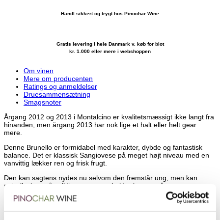
Handl sikkert og trygt hos Pinochar Wine
Gratis levering i hele Danmark v. køb for blot
kr. 1.000 eller mere i webshoppen
Om vinen
Mere om producenten
Ratings og anmeldelser
Druesammensætning
Smagsnoter
Årgang 2012 og 2013 i Montalcino er kvalitetsmæssigt ikke langt fra
hinanden, men årgang 2013 har nok lige et halt eller helt gear
mere.
Denne Brunello er formidabel med karakter, dybde og fantastisk
balance. Det er klassisk Sangiovese på meget højt niveau med en
vanvittig lækker ren og frisk frugt.
Den kan sagtens nydes nu selvom den fremstår ung, men kan
naturligvis også snildt gemmes og holder i mange år.
Det er Brunello i den absolutte superliga!
Lige uden for Montalcino finder vi Villa I Cipressi, der blev etableret