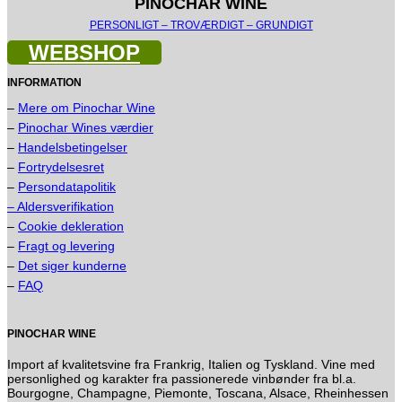
PINOCHAR WINE
PERSONLIGT – TROVÆRDIGT – GRUNDIGT
WEBSHOP
INFORMATION
–
Mere om Pinochar Wine
–
Pinochar Wines værdier
–
Handelsbetingelser
–
Fortrydelsesret
–
Persondatapolitik
– Aldersverifikation
–
Cookie dekleration
–
Fragt og levering
–
Det siger kunderne
–
FAQ
PINOCHAR WINE
Import af kvalitetsvine fra Frankrig, Italien og Tyskland. Vine med
personlighed og karakter fra passionerede vinbønder fra bl.a.
Bourgogne, Champagne, Piemonte, Toscana, Alsace, Rheinhessen