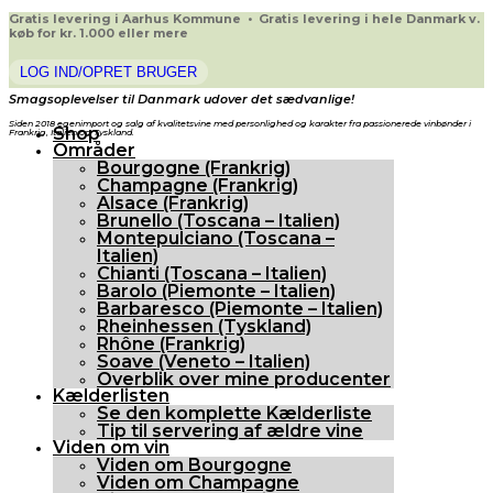
Gratis levering i Aarhus Kommune • Gratis levering i hele Danmark v.
køb for kr. 1.000 eller mere
LOG IND/OPRET BRUGER
Smagsoplevelser til Danmark udover det sædvanlige!
Siden 2018 egenimport og salg af kvalitetsvine med personlighed og karakter fra passionerede vinbønder i
Shop
Frankrig, Italien og Tyskland.
Områder
Bourgogne (Frankrig)
Champagne (Frankrig)
Alsace (Frankrig)
Brunello (Toscana – Italien)
Montepulciano (Toscana –
Italien)
Chianti (Toscana – Italien)
Barolo (Piemonte – Italien)
Barbaresco (Piemonte – Italien)
Rheinhessen (Tyskland)
Rhône (Frankrig)
Soave (Veneto – Italien)
Overblik over mine producenter
Kælderlisten
Se den komplette Kælderliste
Tip til servering af ældre vine
Viden om vin
Viden om Bourgogne
Viden om Champagne