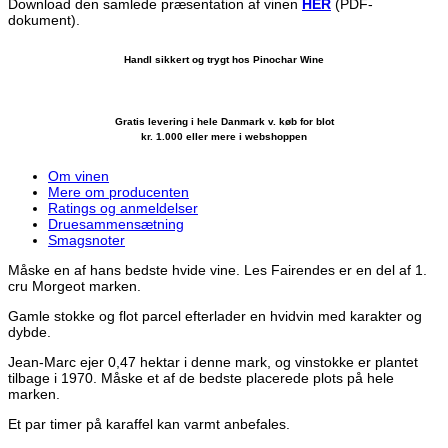
Download den samlede præsentation af vinen
HER
(PDF-
dokument).
Handl sikkert og trygt hos Pinochar Wine
Gratis levering i hele Danmark v. køb for blot
kr. 1.000 eller mere i webshoppen
Om vinen
Mere om producenten
Ratings og anmeldelser
Druesammensætning
Smagsnoter
Måske en af hans bedste hvide vine. Les Fairendes er en del af 1.
cru Morgeot marken.
Gamle stokke og flot parcel efterlader en hvidvin med karakter og
dybde.
Jean-Marc ejer 0,47 hektar i denne mark, og vinstokke er plantet
tilbage i 1970. Måske et af de bedste placerede plots på hele
marken.
Et par timer på karaffel kan varmt anbefales.