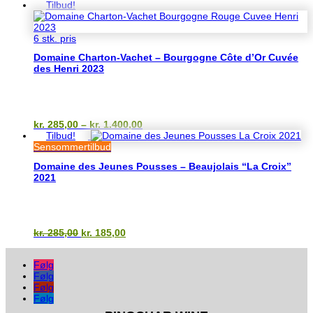
Tilbud!
6 stk. pris
Domaine Charton-Vachet – Bourgogne Côte d’Or Cuvée
des Henri 2023
Prisinterval:
kr.
285,00
–
kr.
1.400,00
kr. 285,00
Tilbud!
til
Sensommertilbud
kr. 1.400,00
Domaine des Jeunes Pousses – Beaujolais “La Croix”
2021
Den
Den
kr.
285,00
kr.
185,00
oprindelige
aktuelle
pris
pris
Følg
var:
er:
Følg
kr. 285,00.
kr. 185,00.
Følg
Følg