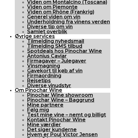
Viden om Montalcino (Toscana)
Viden om Piemonte
Viden om Rhône (Frankrig)
Generel viden om vin
Underholdning fra vinens verden
Diverse tip om vin
Samlet overblik
Øvrige services
Tilmelding nyhedsmail
Tilmelding SMS tilbud
Spotdeals hos Pinochar Wine
Antonius Caviar
Firmagaver – Julegaver
Vinsmagning
Gavekort til køb af vin
Firmaordning
Rejsetips
Diverse vinudstyr
Om Pinochar Wine
Pinochar Wine showroom
Pinochar Wine – Baggrund
Mine partnere
Følg mig
Test mine vine – nemt og billigt
Kontakt Pinochar Wine
Mine værdier
Det siger kunderne
Hvem er Poul Victor Jensen