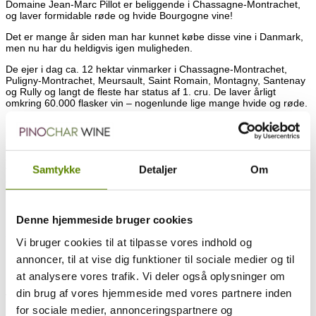
Domaine Jean-Marc Pillot er beliggende i Chassagne-Montrachet,
og laver formidable røde og hvide Bourgogne vine!
Det er mange år siden man har kunnet købe disse vine i Danmark,
men nu har du heldigvis igen muligheden.
De ejer i dag ca. 12 hektar vinmarker i Chassagne-Montrachet,
Puligny-Montrachet, Meursault, Saint Romain, Montagny, Santenay
og Rully og langt de fleste har status af 1. cru. De laver årligt
omkring 60.000 flasker vin – nogenlunde lige mange hvide og røde.
Deres filosofi er at deres vine skal kunne holde til nogle år i
kælderen, men de skal også kunne nydes mens de er unge, og jeg
synes bestemt at vinene jeg importerer alle lever op til denne
ambition. Der er altid masser af ren frugt, byde og karakter, og man
fornemmer i alle vinene at Jean-Marc ved hvad han har med at
Samtykke
Detaljer
Om
gøre.
Hans vine er bredt anerkendt, og får meget flotte anmeldelser med
på vejen rundt om i verden.
Denne hjemmeside bruger cookies
Se hele præsentationen af Domaine Jean-Marc Pillot
HER
.
Vi bruger cookies til at tilpasse vores indhold og
90-92p af Allen Meadows “Burghound” – Juni 2019
annoncer, til at vise dig funktioner til sociale medier og til
at analysere vores trafik. Vi deler også oplysninger om
100% Chardonnay
din brug af vores hjemmeside med vores partnere inden
Vinen i glasset
En smuk og krystalklar korngylden farve i glasset.
for sociale medier, annonceringspartnere og