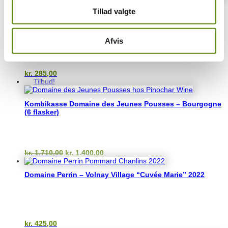
92p
Anmelderrost
Tillad valgte
Domaine Charton-Vachet – Montagny Cuvée
“Théophanie” 2022
Afvis
kr.
285,00
Tilbud!
Kombikasse Domaine des Jeunes Pousses – Bourgogne
(6 flasker)
Den
Den
kr.
1.710,00
kr.
1.400,00
oprindelige
aktuelle
pris
pris
Domaine Perrin – Volnay Village “Cuvée Marie” 2022
var:
er:
kr. 1.710,00.
kr. 1.400,00.
kr.
425,00