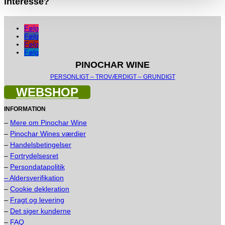
interesse?
Følg
Følg
Følg
Følg
PINOCHAR WINE
PERSONLIGT – TROVÆRDIGT – GRUNDIGT
WEBSHOP
INFORMATION
–
Mere om Pinochar Wine
–
Pinochar Wines værdier
–
Handelsbetingelser
–
Fortrydelsesret
–
Persondatapolitik
– Aldersverifikation
–
Cookie dekleration
–
Fragt og levering
–
Det siger kunderne
–
FAQ