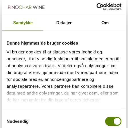
Læs mere om vinen og Domaine Jean-Marc Pillot nedenfor.
Handl sikkert og trygt hos Pinochar Wine
Samtykke
Detaljer
Om
Gratis levering i hele Danmark v. køb for blot
kr. 1.000 eller mere i webshoppen
Denne hjemmeside bruger cookies
Om vinen
Mere om producenten
Vi bruger cookies til at tilpasse vores indhold og
Ratings og anmeldelser
annoncer, til at vise dig funktioner til sociale medier og til
Druesammensætning
Smagsnoter
at analysere vores trafik. Vi deler også oplysninger om
din brug af vores hjemmeside med vores partnere inden
Nogle af de ældste vinranker i Jean-Marc’s besiddelse, da flere af
parcellerne er plantet for mere end 100 år siden.
for sociale medier, annonceringspartnere og
analysepartnere. Vores partnere kan kombinere disse
I kommuner som Saint Aubin, Rully, Montagny m.fl. får man meget
høj kvalitet af hvidvine til priser langt under de mere berømte
data med andre oplysninger, du har givet dem, eller som
kommuner som Meursault, Chassagne-Montrachet og Puligny-
de har indsamlet fra din brug af deres tjenester.
Montachet.
Med det fantastiske gamle og koncentrerede druemateriale kan
Jean-Marc både gære og lagre denne vin på egetræsfade.
Samtykkevalg
Nødvendig
Domaine Jean-Marc Pillot er beliggende i Chassagne-Montrachet,
og laver formidable røde og hvide Bourgogne vine!