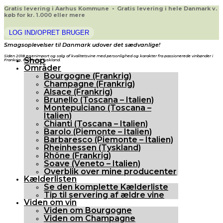
Gratis levering i Aarhus Kommune • Gratis levering i hele Danmark v.
køb for kr. 1.000 eller mere
LOG IND/OPRET BRUGER
Smagsoplevelser til Danmark udover det sædvanlige!
Siden 2018 egenimport og salg af kvalitetsvine med personlighed og karakter fra passionerede vinbønder i
Shop
Frankrig, Italien og Tyskland.
Områder
Bourgogne (Frankrig)
Champagne (Frankrig)
Alsace (Frankrig)
Brunello (Toscana – Italien)
Montepulciano (Toscana –
Italien)
Chianti (Toscana – Italien)
Barolo (Piemonte – Italien)
Barbaresco (Piemonte – Italien)
Rheinhessen (Tyskland)
Rhône (Frankrig)
Soave (Veneto – Italien)
Overblik over mine producenter
Kælderlisten
Se den komplette Kælderliste
Tip til servering af ældre vine
Viden om vin
Viden om Bourgogne
Viden om Champagne