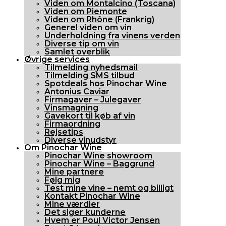
Viden om Montalcino (Toscana)
Viden om Piemonte
Viden om Rhône (Frankrig)
Generel viden om vin
Underholdning fra vinens verden
Diverse tip om vin
Samlet overblik
Øvrige services
Tilmelding nyhedsmail
Tilmelding SMS tilbud
Spotdeals hos Pinochar Wine
Antonius Caviar
Firmagaver – Julegaver
Vinsmagning
Gavekort til køb af vin
Firmaordning
Rejsetips
Diverse vinudstyr
Om Pinochar Wine
Pinochar Wine showroom
Pinochar Wine – Baggrund
Mine partnere
Følg mig
Test mine vine – nemt og billigt
Kontakt Pinochar Wine
Mine værdier
Det siger kunderne
Hvem er Poul Victor Jensen