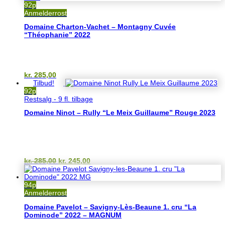
92p
Anmelderrost
Domaine Charton-Vachet – Montagny Cuvée
“Théophanie” 2022
kr.
285,00
Tilbud!
92p
Restsalg - 9 fl. tilbage
Domaine Ninot – Rully “Le Meix Guillaume” Rouge 2023
Den
Den
kr.
285,00
kr.
245,00
oprindelige
aktuelle
pris
pris
var:
er:
94p
kr. 285,00.
kr. 245,00.
Anmelderrost
Domaine Pavelot – Savigny-Lès-Beaune 1. cru “La
Dominode” 2022 – MAGNUM