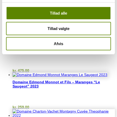
Husk at dekantere den og server den ikke for køligt. Bedst ved de
14-15 grader.
Tillad alle
Måske nogle af disse vine også kunne have din
interesse?
Relaterede varer
Tillad valgte
Afvis
Domaine Perrin – Pommard “Chanlins” 2022
kr.
475,00
Domaine Edmond Monnot et Fils – Maranges “Le
Saugeot” 2023
kr.
259,00