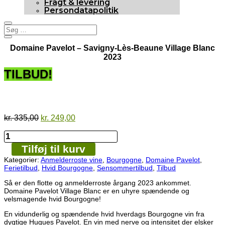
Fragt & levering
Persondatapolitik
Domaine Pavelot – Savigny-Lès-Beaune Village Blanc
2023
TILBUD!
90p
Sensommertilbud
Den
Den
kr.
335,00
kr.
249,00
oprindelige
aktuelle
Domaine
pris
pris
Pavelot
var:
er:
Tilføj til kurv
-
kr. 335,00.
kr. 249,00.
Savigny-
Kategorier:
Anmelderroste vine
,
Bourgogne
,
Domaine Pavelot
,
Lès-
Ferietilbud
,
Hvid Bourgogne
,
Sensommertilbud
,
Tilbud
Beaune
Village
Så er den flotte og anmelderroste årgang 2023 ankommet.
Blanc
Domaine Pavelot Village Blanc er en uhyre spændende og
2023
velsmagende hvid Bourgogne!
antal
En vidunderlig og spændende hvid hverdags Bourgogne vin fra
dygtige Hugues Pavelot. En vin med nerve og intensitet der elsker