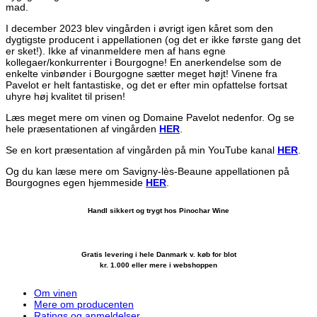
mad.
I december 2023 blev vingården i øvrigt igen kåret som den
dygtigste producent i appellationen (og det er ikke første gang det
er sket!). Ikke af vinanmeldere men af hans egne
kollegaer/konkurrenter i Bourgogne! En anerkendelse som de
enkelte vinbønder i Bourgogne sætter meget højt! Vinene fra
Pavelot er helt fantastiske, og det er efter min opfattelse fortsat
uhyre høj kvalitet til prisen!
Læs meget mere om vinen og Domaine Pavelot nedenfor. Og se
hele præsentationen af vingården
HER
.
Se en kort præsentation af vingården på min YouTube kanal
HER
.
Og du kan læse mere om Savigny-lès-Beaune appellationen på
Bourgognes egen hjemmeside
HER
.
Handl sikkert og trygt hos Pinochar Wine
Gratis levering i hele Danmark v. køb for blot
kr. 1.000 eller mere i webshoppen
Om vinen
Mere om producenten
Ratings og anmeldelser