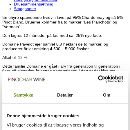
Druesammensætning
Smagsnoter
En uhyre spændende hvidvin lavet på 95% Chardonnay og så 5%
Pinot Blanc. Druerne kommer fra to marker “Les Planchots” og
“Vermots”.
Den lagres 12 måneder på fad med ca. 25% nye fade.
Domaine Pavelot ejer samlet 0,9 hektar i de to marker, og
producerer årligt omkring 4.500 – 5.000 flasker.
Alkohol: 13 %.
Dette familie Domaine er gået i arv fra generation til generation i
flere på hinanden følgende generationer. I dag er det Hugues
Pavelot der varetager drift og vinproduktion, og Domainet er
anerkendt som et af de bedste i Savigny-Lés-Beaune.
Hugues Pavelot har nu overtaget dette Domaine efter sin far Jean-
Marc. De ejer i dag 13 hektar vinmarker primært i Savigny-Lés-
Samtykke
Detaljer
Om
Beaune, hvoraf intet mindre end ca. 7,8 hektar er 1. cru. Deraf også
0,09 hektar hvid Corton Grand Cru. De ligger i byen Savigny-Lés-
Beaune, hvor også al produktion og lagring foregår.
Denne hjemmeside bruger cookies
Deres vinmarker består hovedsageligt at gamle vinstokke, i nogle
områder af deres marker med en alder på op imod 80 år!
Vi bruger cookies til at tilpasse vores indhold og
Vinifikationen optimeres i forhold til det enkelte terroir. Det er vigtigt