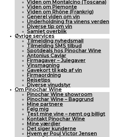
Viden om Montalcino (Toscana)
Viden om Piemonte
Viden om Rhône (Frankrig)
Generel viden om vin
Underholdning fra vinens verden
Diverse tip om vin
Samlet overblik
Øvrige services
Tilmelding nyhedsmail
Tilmelding SMS tilbud
Spotdeals hos Pinochar Wine
Antonius Caviar
Firmagaver – Julegaver
Vinsmagning
Gavekort til køb af vin
Firmaordning
Rejsetips
Diverse vinudstyr
Om Pinochar Wine
Pinochar Wine showroom
Pinochar Wine – Baggrund
Mine partnere
Følg mig
Test mine vine – nemt og billigt
Kontakt Pinochar Wine
Mine værdier
Det siger kunderne
Hvem er Poul Victor Jensen