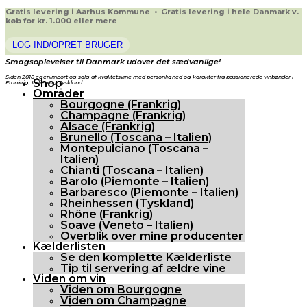
Gratis levering i Aarhus Kommune • Gratis levering i hele Danmark v.
køb for kr. 1.000 eller mere
LOG IND/OPRET BRUGER
Smagsoplevelser til Danmark udover det sædvanlige!
Siden 2018 egenimport og salg af kvalitetsvine med personlighed og karakter fra passionerede vinbønder i
Shop
Frankrig, Italien og Tyskland.
Områder
Bourgogne (Frankrig)
Champagne (Frankrig)
Alsace (Frankrig)
Brunello (Toscana – Italien)
Montepulciano (Toscana –
Italien)
Chianti (Toscana – Italien)
Barolo (Piemonte – Italien)
Barbaresco (Piemonte – Italien)
Rheinhessen (Tyskland)
Rhône (Frankrig)
Soave (Veneto – Italien)
Overblik over mine producenter
Kælderlisten
Se den komplette Kælderliste
Tip til servering af ældre vine
Viden om vin
Viden om Bourgogne
Viden om Champagne