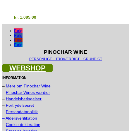
kr.
1.095,00
Følg
Følg
Følg
Følg
PINOCHAR WINE
PERSONLIGT – TROVÆRDIGT – GRUNDIGT
WEBSHOP
INFORMATION
–
Mere om Pinochar Wine
–
Pinochar Wines værdier
–
Handelsbetingelser
–
Fortrydelsesret
–
Persondatapolitik
– Aldersverifikation
–
Cookie dekleration
–
Fragt og levering