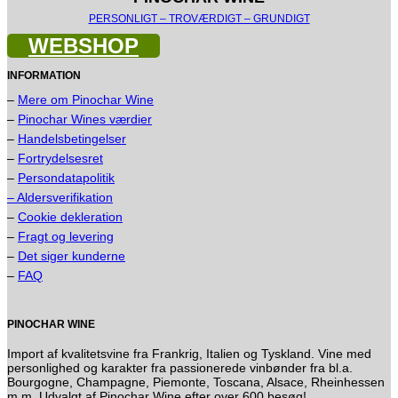
PERSONLIGT – TROVÆRDIGT – GRUNDIGT
WEBSHOP
INFORMATION
–
Mere om Pinochar Wine
–
Pinochar Wines værdier
–
Handelsbetingelser
–
Fortrydelsesret
–
Persondatapolitik
– Aldersverifikation
–
Cookie dekleration
–
Fragt og levering
–
Det siger kunderne
–
FAQ
PINOCHAR WINE
Import af kvalitetsvine fra Frankrig, Italien og Tyskland. Vine med
personlighed og karakter fra passionerede vinbønder fra bl.a.
Bourgogne, Champagne, Piemonte, Toscana, Alsace, Rheinhessen
m.m. Udvalgt af Pinochar Wine efter over 600 besøg!