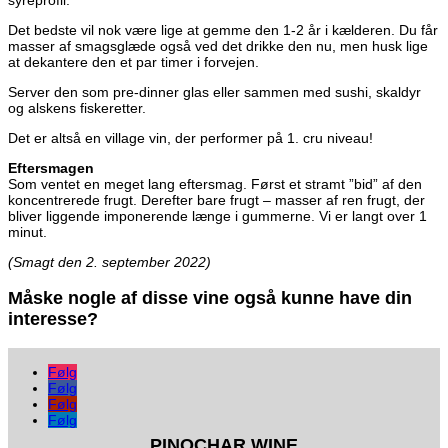
Det bedste vil nok være lige at gemme den 1-2 år i kælderen. Du får
masser af smagsglæde også ved det drikke den nu, men husk lige
at dekantere den et par timer i forvejen.
Server den som pre-dinner glas eller sammen med sushi, skaldyr
og alskens fiskeretter.
Det er altså en village vin, der performer på 1. cru niveau!
Eftersmagen
Som ventet en meget lang eftersmag. Først et stramt ”bid” af den
koncentrerede frugt. Derefter bare frugt – masser af ren frugt, der
bliver liggende imponerende længe i gummerne. Vi er langt over 1
minut.
(Smagt den 2. september 2022)
Måske nogle af disse vine også kunne have din
interesse?
Følg
Følg
Følg
Følg
PINOCHAR WINE