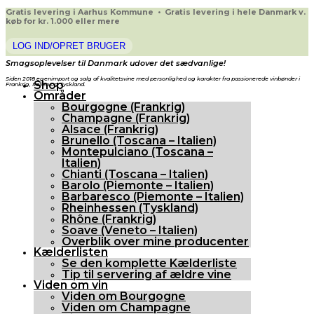
Gratis levering i Aarhus Kommune • Gratis levering i hele Danmark v.
køb for kr. 1.000 eller mere
LOG IND/OPRET BRUGER
Smagsoplevelser til Danmark udover det sædvanlige!
Siden 2018 egenimport og salg af kvalitetsvine med personlighed og karakter fra passionerede vinbønder i
Shop
Frankrig, Italien og Tyskland.
Områder
Bourgogne (Frankrig)
Champagne (Frankrig)
Alsace (Frankrig)
Brunello (Toscana – Italien)
Montepulciano (Toscana –
Italien)
Chianti (Toscana – Italien)
Barolo (Piemonte – Italien)
Barbaresco (Piemonte – Italien)
Rheinhessen (Tyskland)
Rhône (Frankrig)
Soave (Veneto – Italien)
Overblik over mine producenter
Kælderlisten
Se den komplette Kælderliste
Tip til servering af ældre vine
Viden om vin
Viden om Bourgogne
Viden om Champagne