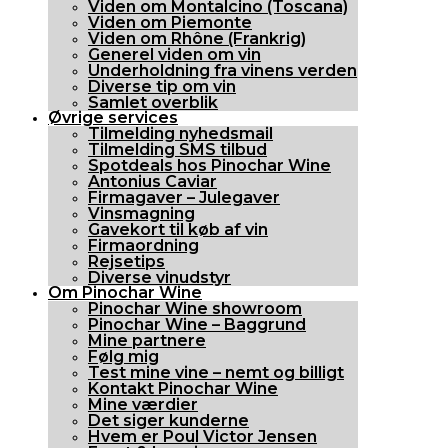
Viden om Montalcino (Toscana)
Viden om Piemonte
Viden om Rhône (Frankrig)
Generel viden om vin
Underholdning fra vinens verden
Diverse tip om vin
Samlet overblik
Øvrige services
Tilmelding nyhedsmail
Tilmelding SMS tilbud
Spotdeals hos Pinochar Wine
Antonius Caviar
Firmagaver – Julegaver
Vinsmagning
Gavekort til køb af vin
Firmaordning
Rejsetips
Diverse vinudstyr
Om Pinochar Wine
Pinochar Wine showroom
Pinochar Wine – Baggrund
Mine partnere
Følg mig
Test mine vine – nemt og billigt
Kontakt Pinochar Wine
Mine værdier
Det siger kunderne
Hvem er Poul Victor Jensen