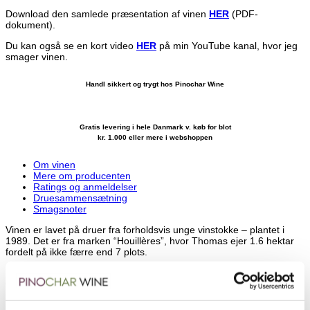
Download den samlede præsentation af vinen
HER
(PDF-
dokument).
Du kan også se en kort video
HER
på min YouTube kanal, hvor jeg
smager vinen.
Handl sikkert og trygt hos Pinochar Wine
Gratis levering i hele Danmark v. køb for blot
kr. 1.000 eller mere i webshoppen
Om vinen
Mere om producenten
Ratings og anmeldelser
Druesammensætning
Smagsnoter
Vinen er lavet på druer fra forholdsvis unge vinstokke – plantet i
1989. Det er fra marken “Houillères”, hvor Thomas ejer 1.6 hektar
fordelt på ikke færre end 7 plots.
Marken er beliggende i skellet mellem Puligny-Montrachet og
Chassagne-Montrachet, og grænser lige op til den berømte Puligny-
Montrachet mark “Enseignieres”.