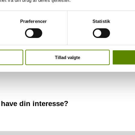
et fra din brug af deres tjenester.
une og sydpå ned til Maranges. Den overvejende del af deres marker er 
ans utrolig høje kvalitet af hans hvide vine, men hans røde vine viser 
digheder, og der er hele vejen igennem styr og struktur på, hvad der foret
Præferencer
Statistik
frugten tale. Og hans vinen bærer tydeligt præg af at kun ca. 15% af ha
De er forførende og velegnet til mad såvel som pre-dinner glas.
præsentere dem i mit sortiment!
Tillad valgte
 have din interesse?