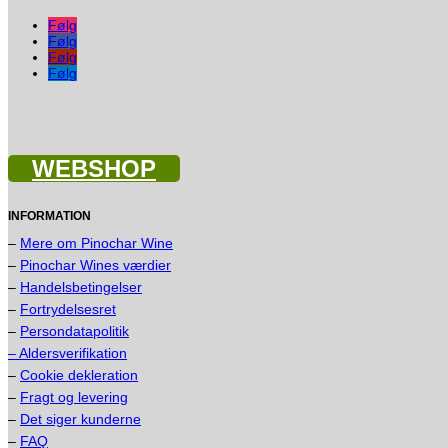
Følg
Følg
Følg
Følg
WEBSHOP
INFORMATION
–
Mere om Pinochar Wine
–
Pinochar Wines værdier
–
Handelsbetingelser
–
Fortrydelsesret
–
Persondatapolitik
– Aldersverifikation
–
Cookie dekleration
–
Fragt og levering
–
Det siger kunderne
–
FAQ