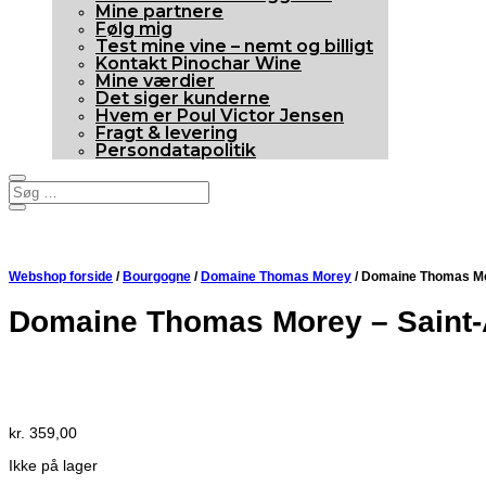
Mine partnere
Følg mig
Test mine vine – nemt og billigt
Kontakt Pinochar Wine
Mine værdier
Det siger kunderne
Hvem er Poul Victor Jensen
Fragt & levering
Persondatapolitik
Webshop forside
/
Bourgogne
/
Domaine Thomas Morey
/ Domaine Thomas Mor
Domaine Thomas Morey – Saint-A
Udsolgt
kr.
359,00
Ikke på lager