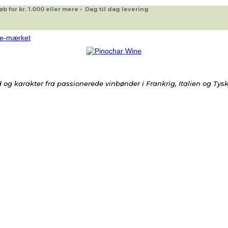
 for kr. 1.000 eller mere • Dag til dag levering
og karakter fra passionerede vinbønder i Frankrig, Italien og Tys