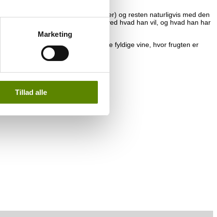
beplantet med Chardonnay (9 hektarer) og resten naturligvis med den
tydeligt, at det er en ung mand, der ved hvad han vil, og hvad han har
ages.
Marketing
ns fade er helt nye. Det giver nogle fyldige vine, hvor frugten er
Tillad alle