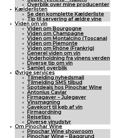
Overblik over mine producenter
Kælderlisten
Se den komplette Kælderliste
Tip til servering af ældre vine
Viden om vin
Viden om Bourgogne
Viden om Champagne
Viden om Montalcino (Toscana)
Viden om Piemonte
Viden om Rhône (Frankrig)
Generel viden om vin
Underholdning fra vinens verden
Diverse tip om vin
Samlet overblik
Øvrige services
Tilmelding nyhedsmail
Tilmelding SMS tilbud
Spotdeals hos Pinochar Wine
Antonius Caviar
Firmagaver – Julegaver
Vinsmagning
Gavekort til køb af vin
Firmaordning
Rejsetips
Diverse vinudstyr
Om Pinochar Wine
Pinochar Wine showroom
Pinochar Wine – Baggrund