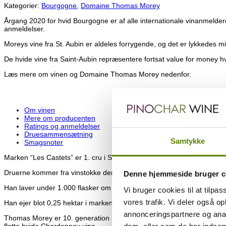
Kategorier:
Bourgogne
,
Domaine Thomas Morey
Årgang 2020 for hvid Bourgogne er af alle internationale vinanmelder
anmeldelser.
Moreys vine fra St. Aubin er aldeles forrygende, og det er lykkedes mig
De hvide vine fra Saint-Aubin repræsentere fortsat value for money hv
Læs mere om vinen og Domaine Thomas Morey nedenfor.
Om vinen
Mere om producenten
Ratings og anmeldelser
Druesammensætning
Samtykke
Smagsnoter
Marken “Les Castets” er 1. cru i St. Aubin og fylder 5,48 hektar.
Druerne kommer fra vinstokke der er plantet tilbage i 1961, og bibrin
Denne hjemmeside bruger c
Han laver under 1.000 flasker om året af denne lille perle.
Vi bruger cookies til at tilpas
vores trafik. Vi deler også 
Han ejer blot 0,25 hektar i marken.
annonceringspartnere og anal
Thomas Morey er 10. generation i en familie, der har rødder helt til
flotte hvide Chardonnay vine.