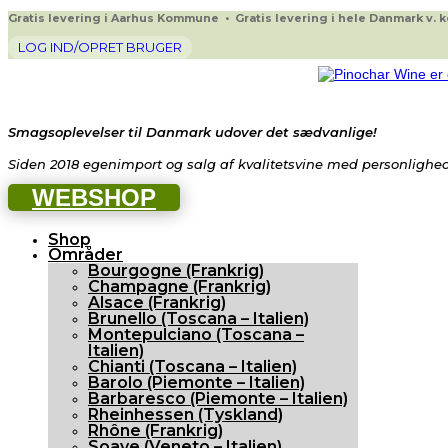
Gratis levering i Aarhus Kommune • Gratis levering i hele Danmark v. køb
LOG IND/OPRET BRUGER
Smagsoplevelser til Danmark udover det sædvanlige!
Siden 2018 egenimport og salg af kvalitetsvine med personlighed 
WEBSHOP
Shop
Områder
Bourgogne (Frankrig)
Champagne (Frankrig)
Alsace (Frankrig)
Brunello (Toscana – Italien)
Montepulciano (Toscana –
Italien)
Chianti (Toscana – Italien)
Barolo (Piemonte – Italien)
Barbaresco (Piemonte – Italien)
Rheinhessen (Tyskland)
Rhône (Frankrig)
Soave (Veneto – Italien)