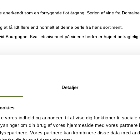
e anerkendt som en forrygende flot årgang! Serien af vine fra Domaine
 at få lidt flere end normalt af denne perle fra hans sortiment.
id Bourgogne. Kvalitetsniveauet på vinene herfra er højnet betragteligt
Detaljer
ger dermed både koncentration og kompleksitet til vinen.
ookies
se vores indhold og annoncer, til at vise dig funktioner til sociale
oplysninger om din brug af vores hjemmeside med vores partnere i
ysepartnere. Vores partnere kan kombinere disse data med andr
bage til midten af den 17’ende århundrede. Dette Domaine er beliggende