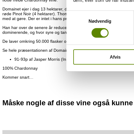
dem, eller som de har indsaml
Domainet ejer i dag 13 hektarer, der er fordelt over 7 byer fra Bea
røde Pinot Noir (4 hektarer). Thomas Morey er særligt anerkendt for h
Samtykkevalg
med at gøre. Der er intet i hans produktion, der er overladt til tilfæl
Nødvendig
Han har over de senere år reduceret brugen af nye fade – han vil lade 
dominerende, og hvor syre og tanniner er flot integreret i hans vine. 
De laver omkring 50.000 flasker om året, og jeg er stolt af, at kunne 
Se hele præsentationen af Domaine Thomas Morey
HER.
Afvis
91-93p af Jasper Morris (Inside Burgundy) – Oktober 2021
100% Chardonnay
Kommer snart…
Måske nogle af disse vine også kunne