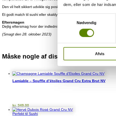
dem, eller som de har indsaml
Den vil helt sikkert udvikle sig positivt de næste 5-10 år, og have et par
Et godt match til sushi eller skaldyr. Eller blot til lidt fredags caviar…
Samtykkevalg
Eftersmagen
Nødvendig
Dejlig eftersmag hvor der indledningsvist er et frisk og let bitter bid fra
(Smagt den 28. oktober 2023)
Afvis
Måske nogle af disse vine også kunne
Du kunne også være interesseret i…
Lamiable – Souffle d’étoiles Grand Cru Extra Brut NV
kr.
349,00
Perfekt til Sushi