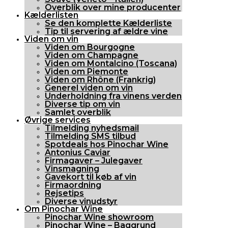
Overblik over mine producenter
Kælderlisten
Se den komplette Kælderliste
Tip til servering af ældre vine
Viden om vin
Viden om Bourgogne
Viden om Champagne
Viden om Montalcino (Toscana)
Viden om Piemonte
Viden om Rhône (Frankrig)
Generel viden om vin
Underholdning fra vinens verden
Diverse tip om vin
Samlet overblik
Øvrige services
Tilmelding nyhedsmail
Tilmelding SMS tilbud
Spotdeals hos Pinochar Wine
Antonius Caviar
Firmagaver – Julegaver
Vinsmagning
Gavekort til køb af vin
Firmaordning
Rejsetips
Diverse vinudstyr
Om Pinochar Wine
Pinochar Wine showroom
Pinochar Wine – Baggrund