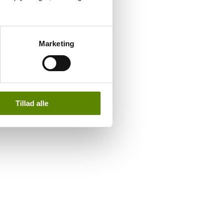
Marketing
en frisk og meget let sødlig frugt.
Tillad alle