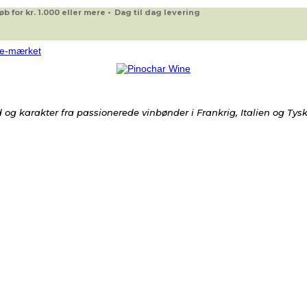
 for kr. 1.000 eller mere • Dag til dag levering
og karakter fra passionerede vinbønder i Frankrig, Italien og Tys