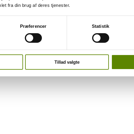
et fra din brug af deres tjenester.
 årtiers levetid.
Præferencer
Statistik
 den unge frugt. Det let bitre bliver liggende lidt, og afløses gradvist af 
Tillad valgte
 have din interesse?