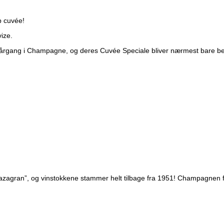
p cuvée!
ize.
ot årgang i Champagne, og deres Cuvée Speciale bliver nærmest bare bed
zagran”, og vinstokkene stammer helt tilbage fra 1951! Champagnen fre