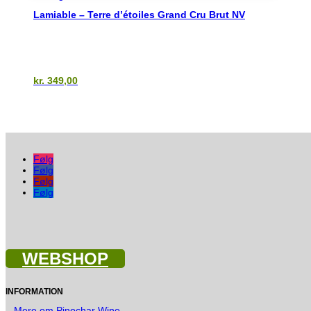
kr. 1.400,00
Lamiable – Terre d’étoiles Grand Cru Brut NV
kr.
349,00
Følg
Følg
Følg
Følg
WEBSHOP
INFORMATION
–
Mere om Pinochar Wine