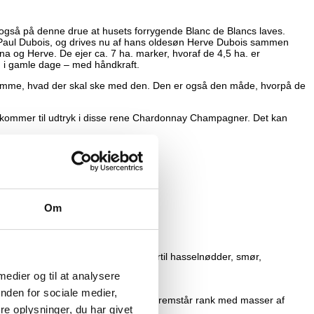
 også på denne drue at husets forrygende Blanc de Blancs laves.
f Paul Dubois, og drives nu af hans oldesøn Herve Dubois sammen
ina og Herve. De ejer ca. 7 ha. marker, hvoraf de 4,5 ha. er
om i gamle dage – med håndkraft.
estemme, hvad der skal ske med den. Den er også den måde, hvorpå de
t kommer til udtryk i disse rene Chardonnay Champagner. Det kan
Om
lot nogle af frugtkomponenterne. Dertil hasselnødder, smør,
 medier og til at analysere
nden for sociale medier,
yren er præcis og markant, og vinen fremstår rank med masser af
e oplysninger, du har givet