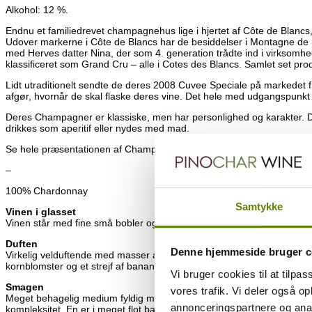
Alkohol: 12 %.
Endnu et familiedrevet champagnehus lige i hjertet af Côte de Blanc
Udover markerne i Côte de Blancs har de besiddelser i Montagne de 
med Herves datter Nina, der som 4. generation trådte ind i virksomhede
klassificeret som Grand Cru – alle i Cotes des Blancs. Samlet set pro
Lidt utraditionelt sendte de deres 2008 Cuvee Speciale på markedet 
afgør, hvornår de skal flaske deres vine. Det hele med udgangspunkt 
Deres Champagner er klassiske, men har personlighed og karakter. De
drikkes som aperitif eller nydes med mad.
Se hele præsentationen af Champagne Hervé Dubois
HER
.
–
100% Chardonnay
Samtykke
Vinen i glasset
Vinen står med fine små bobler og en flot lys korngylden farve.
Duften
Denne hjemmeside bruger c
Virkelig velduftende med masser af frugter med både tropiske og citr
kornblomster og et strejf af bananlikør.
Vi bruger cookies til at tilpas
Smagen
vores trafik. Vi deler også 
Meget behagelig medium fyldig mousse, og masser af frisk ung frugt.
annonceringspartnere og anal
kompleksitet. En er i meget flot balance og en nydelse at drikke aller