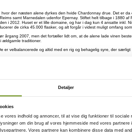
s, hvor der næsten alene dyrkes den hvide Chardonnay drue. Det er da
Reims samt Marnedalen udenfor Epernay. Stiftet helt tilbage i 1880 a
n i 2012. Huset er et lille domaine, og har i dag kun 4 ansatte inkl. N
ducerer de cirka 45.000 flasker, og alt forgår i videst muligt omfang s
før årgang 2007, men det fortæller lidt om, at de alene lade vinen b
i ældgamle traditioner.
 er velbalancerede og altid med en rig og behagelig syre, der særlig
Detaljer
ookies
us ingredienser. Honningmelon, appelsiner, karambol og disket lim er b
se vores indhold og annoncer, til at vise dig funktioner til sociale
oplysninger om din brug af vores hjemmeside med vores partnere i
 Den fremstår meget frisk og ung, og med en flot høj koncentration. S
ysepartnere. Vores partnere kan kombinere disse data med andr
ede nu.