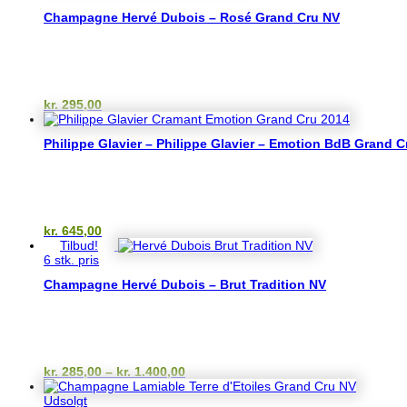
Champagne Hervé Dubois – Rosé Grand Cru NV
kr.
295,00
Philippe Glavier – Philippe Glavier – Emotion BdB Grand C
kr.
645,00
Tilbud!
6 stk. pris
Champagne Hervé Dubois – Brut Tradition NV
Prisinterval:
kr.
285,00
–
kr.
1.400,00
kr. 285,00
til
Udsolgt