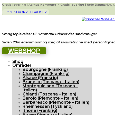
Gratis levering i Aarhus Kommune • Gratis levering i hele Danmark v. køb
LOG IND/OPRET BRUGER
Smagsoplevelser til Danmark udover det sædvanlige!
Siden 2018 egenimport og salg af kvalitetsvine med personlighed 
WEBSHOP
Shop
Områder
Bourgogne (Frankrig)
Champagne (Frankrig)
Alsace (Frankrig)
Brunello (Toscana – Italien)
Montepulciano (Toscana –
Italien)
Chianti (Toscana – Italien)
Barolo (Piemonte – Italien)
Barbaresco (Piemonte – Italien)
Rheinhessen (Tyskland)
Rhône (Frankrig)
Soave (Veneto – Italien)