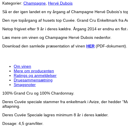
Kategorier:
Champagne
,
Hervé Dubois
Så er der igen landet en ny årgang af Champagne Hervé Dubois’s to
Den nye topårgang af husets top Cuvée. Grand Cru Enkeltmark fra Av
Netop frigivet efter 9 år i deres kældre. Årgang 2014 er endnu en fl
Læs mere om vinen og Champagne Hervé Dubois nedenfor.
Download den samlede præsentation af vinen
HER
(PDF-dokument).
Om vinen
Mere om producenten
Ratings og anmeldelser
Druesammensætning
Smagsnoter
100% Grand Cru og 100% Chardonnay.
Deres Cuvée speciale stammer fra enkeltmark i Avize, der hedder “Ma
aftapning.
Deres Cuvée Speciale lagres minimum 8 år i deres kælder.
Dosage: 4,5 gram/liter.