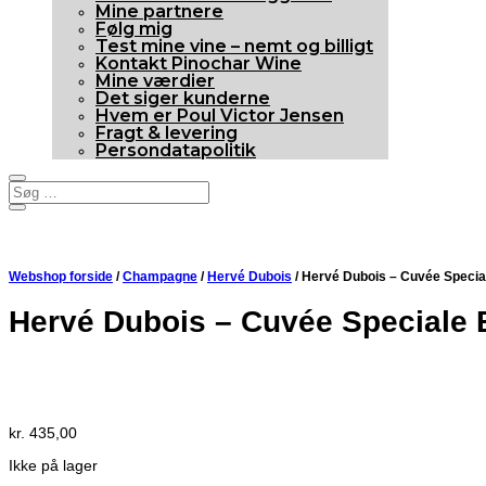
Mine partnere
Følg mig
Test mine vine – nemt og billigt
Kontakt Pinochar Wine
Mine værdier
Det siger kunderne
Hvem er Poul Victor Jensen
Fragt & levering
Persondatapolitik
Webshop forside
/
Champagne
/
Hervé Dubois
/ Hervé Dubois – Cuvée Specia
Hervé Dubois – Cuvée Speciale 
Udsolgt
kr.
435,00
Ikke på lager