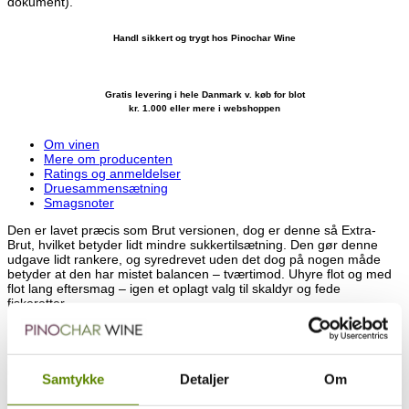
dokument).
Handl sikkert og trygt hos Pinochar Wine
Gratis levering i hele Danmark v. køb for blot
kr. 1.000 eller mere i webshoppen
Om vinen
Mere om producenten
Ratings og anmeldelser
Druesammensætning
Smagsnoter
Den er lavet præcis som Brut versionen, dog er denne så Extra-
Brut, hvilket betyder lidt mindre sukkertilsætning. Den gør denne
udgave lidt rankere, og syredrevet uden det dog på nogen måde
betyder at den har mistet balancen – tværtimod. Uhyre flot og med
flot lang eftersmag – igen et oplagt valg til skaldyr og fede
fiskeretter.
Dosage: 2,5 gram/liter.
Champagne Hubert Paulet er endnu et lille domaine med 1 ansat
udover Olivier, der er 4. generation og som i dag er ansvarlig for
Samtykke
Detaljer
Om
husets Champagner. De ejer lidt over 8 hektarer, og disse er
udelukkende beliggende i samme by Rilly La Montagne (1. cru). Det