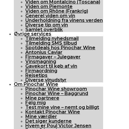
Viden om Montalcino (Toscana)
Viden om Piemonte
Viden om Rhône (Frankrig)
Generel viden om vin
Underholdning fra vinens verden
Diverse tip om vin
Samlet overblik
Øvrige services
Tilmelding nyhedsmail
Tilmelding SMS tilbud
Spotdeals hos Pinochar Wine
Antonius Caviar
Firmagaver – Julegaver
Vinsmagning
Gavekort til køb af vin
Firmaordning
Rejsetips
Diverse vinudstyr
Om Pinochar Wine
Pinochar Wine showroom
Pinochar Wine – Baggrund
Mine partnere
Følg mig
Test mine vine – nemt og billigt
Kontakt Pinochar Wine
Mine værdier
Det siger kunderne
Hvem er Poul Victor Jensen