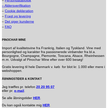
–
Persondatapolitik
– Aldersverifikation
–
Cookie dekleration
–
Fragt og levering
–
Det siger kunderne
–
FAQ
PINOCHAR WINE
Import af kvalitetsvine fra Frankrig, Italien og Tyskland. Vine med
personlighed og karakter fra passionerede vinbønder fra bl.a.
Bourgogne, Champagne, Piemonte, Toscana, Alsace, Rheinhessen
m.m. Udvalgt af Pinochar Wine efter over 600 besøg!
Gratis levering til hele Danmark v. køb for blot kr. 1.000 eller mere i
webshoppen.
ÅBNINGSTIDER & KONTAKT
Jeg træffes pr. telefon
20 20 95 07
eller pr.
e-mail
.
Se alle åbningstider
HER
.
Du kan også kontakte mig
HER
.