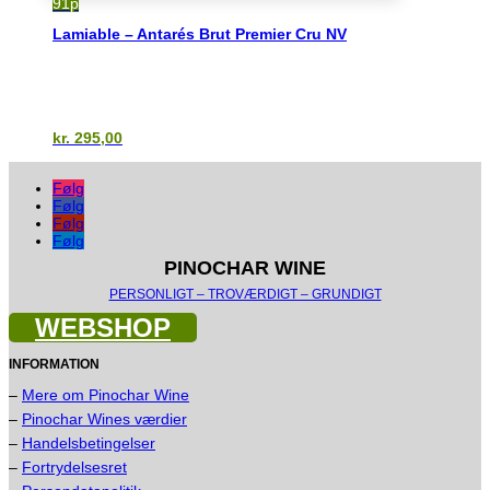
til
91p
kr. 1.400,00
Lamiable – Antarés Brut Premier Cru NV
kr.
295,00
Følg
Følg
Følg
Følg
PINOCHAR WINE
PERSONLIGT – TROVÆRDIGT – GRUNDIGT
WEBSHOP
INFORMATION
–
Mere om Pinochar Wine
–
Pinochar Wines værdier
–
Handelsbetingelser
–
Fortrydelsesret