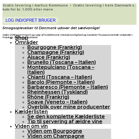
Gratis levering i Aarhus Kommune • Gratis levering i hele Danmark v.
køb for kr. 1.000 eller mere
LOG IND/OPRET BRUGER
Smagsoplevelser til Danmark udover det sædvanlige!
Siden 2018 egenimport og salg af kvalitetsvine med personlighed og karakter fra passionerede vinbønder i
Shop
Frankrig, Italien og Tyskland.
Områder
Bourgogne (Frankrig)
Champagne (Frankrig)
Alsace (Frankrig)
Brunello (Toscana – Italien)
Montepulciano (Toscana –
Italien)
Chianti (Toscana – Italien)
Barolo (Piemonte – Italien)
Barbaresco (Piemonte – Italien)
Rheinhessen (Tyskland)
Rhône (Frankrig)
Soave (Veneto – Italien)
Overblik over mine producenter
Kælderlisten
Se den komplette Kælderliste
Tip til servering af ældre vine
Viden om vin
Viden om Bourgogne
Viden om Champagne