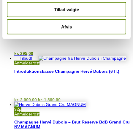
Relaterede varer
Tillad valgte
Perfekt til Sushi
Champagne Hervé Dubois – Rosé Grand Cru NV
Afvis
kr.
295,00
Tilbud!
Anmelderrost
Introduktionskasse Champagne Hervé Dubois (6 fl.)
Den
Den
kr.
2.000,00
kr.
1.800,00
oprindelige
aktuelle
pris
pris
92p
var:
er:
Anmelderrost
kr. 2.000,00.
kr. 1.800,00.
Champagne Hervé Dubois – Brut Reserve BdB Grand Cru
NV MAGNUM