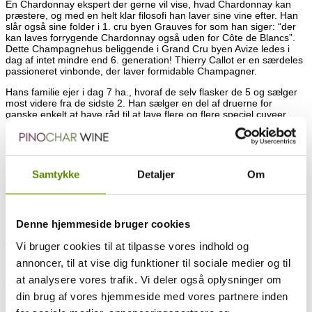
En Chardonnay ekspert der gerne vil vise, hvad Chardonnay kan
præstere, og med en helt klar filosofi han laver sine vine efter. Han
slår også sine folder i 1. cru byen Grauves for som han siger: “der
kan laves forrygende Chardonnay også uden for Côte de Blancs”.
Dette Champagnehus beliggende i Grand Cru byen Avize ledes i
dag af intet mindre end 6. generation! Thierry Callot er en særdeles
passioneret vinbonde, der laver formidable Champagner.
Hans familie ejer i dag 7 ha., hvoraf de selv flasker de 5 og sælger
most videre fra de sidste 2. Han sælger en del af druerne for
ganske enkelt at have råd til at lave flere og flere speciel cuveer.
Målsætningen er slet ikke at sælge druer, men udelukkende selv at
lave egne Champagner. Han er i den grad Chardonnay mand, og vil
gerne lave Champagne som en smuk kvinde uden makeup med det
udgangspunkt, at en naturlig smuk kvinde slet ikke har brug for
makeup…
Samtykke
Detaljer
Om
Altså skal Chardonnays naturlige udtryk bevares og komme til
udtryk i hans vine. Han bruger dog lidt makeup i ny og næ, men han
laver meget flot primært Chardonnay Champagne.
Denne hjemmeside bruger cookies
Uhyre skarpe, velsmagende og velkomponerede Champagne fra en
vigneron der ved, hvad han vil!
Vi bruger cookies til at tilpasse vores indhold og
annoncer, til at vise dig funktioner til sociale medier og til
Se hele præsentationen af Champagne Pierre Callot
HER
.
at analysere vores trafik. Vi deler også oplysninger om
–
din brug af vores hjemmeside med vores partnere inden
100% Chardonnay