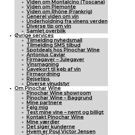
Viden om Montalcino (Toscana)
Viden om Piemonte
Viden om Rhône (Frankrig)
Generel viden om vin
Underholdning fra vinens verden
Diverse tip om vin
Samlet overblik
Øvrige services
Tilmelding nyhedsmail
Tilmelding SMS tilbud
Spotdeals hos Pinochar Wine
Antonius Caviar
Firmagaver – Julegaver
Vinsmagning
Gavekort til køb af vin
Firmaordning
Rejsetips
Diverse vinudstyr
Om Pinochar Wine
Pinochar Wine showroom
Pinochar Wine – Baggrund
Mine partnere
Følg mig
Test mine vine – nemt og billigt
Kontakt Pinochar Wine
Mine værdier
Det siger kunderne
Hvem er Poul Victor Jensen