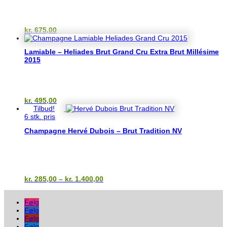
kr.
675,00
Lamiable – Heliades Brut Grand Cru Extra Brut Millésime
2015
kr.
495,00
Tilbud!
6 stk. pris
Champagne Hervé Dubois – Brut Tradition NV
Prisinterval:
kr.
285,00
–
kr.
1.400,00
kr. 285,00
til
Følg
kr. 1.400,00
Følg
Følg
Følg