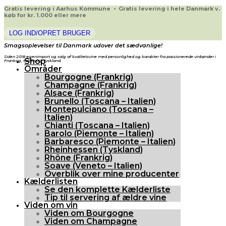
Gratis levering i Aarhus Kommune • Gratis levering i hele Danmark v.
køb for kr. 1.000 eller mere
LOG IND/OPRET BRUGER
Smagsoplevelser til Danmark udover det sædvanlige!
Siden 2018 egenimport og salg af kvalitetsvine med personlighed og karakter fra passionerede vinbønder i
Shop
Frankrig, Italien og Tyskland.
Områder
Bourgogne (Frankrig)
Champagne (Frankrig)
Alsace (Frankrig)
Brunello (Toscana – Italien)
Montepulciano (Toscana –
Italien)
Chianti (Toscana – Italien)
Barolo (Piemonte – Italien)
Barbaresco (Piemonte – Italien)
Rheinhessen (Tyskland)
Rhône (Frankrig)
Soave (Veneto – Italien)
Overblik over mine producenter
Kælderlisten
Se den komplette Kælderliste
Tip til servering af ældre vine
Viden om vin
Viden om Bourgogne
Viden om Champagne