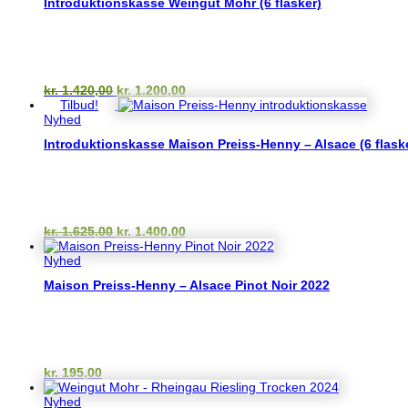
Introduktionskasse Weingut Mohr (6 flasker)
kr. 249,00.
kr. 195,00.
Den
Den
kr.
1.420,00
kr.
1.200,00
oprindelige
aktuelle
Tilbud!
pris
pris
Nyhed
var:
er:
Introduktionskasse Maison Preiss-Henny – Alsace (6 flask
kr. 1.420,00.
kr. 1.200,00.
Den
Den
kr.
1.625,00
kr.
1.400,00
oprindelige
aktuelle
pris
pris
Nyhed
var:
er:
Maison Preiss-Henny – Alsace Pinot Noir 2022
kr. 1.625,00.
kr. 1.400,00.
kr.
195,00
Nyhed