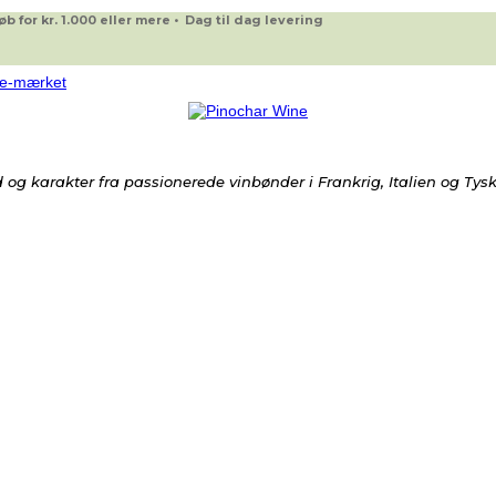
 for kr. 1.000 eller mere • Dag til dag levering
og karakter fra passionerede vinbønder i Frankrig, Italien og Tys