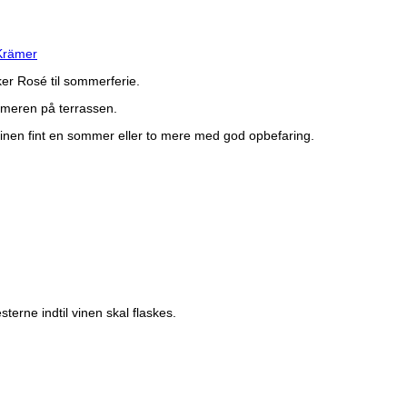
Krämer
ker Rosé til sommerferie.
ommeren på terrassen.
vinen fint en sommer eller to mere med god opbefaring.
terne indtil vinen skal flaskes.