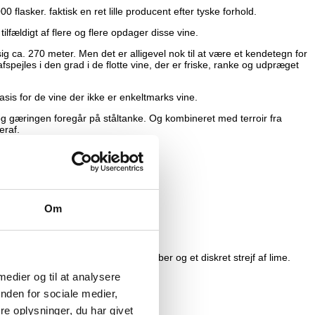
flasker. faktisk en ret lille producent efter tyske forhold.
ældigt af flere og flere opdager disse vine.
 ca. 270 meter. Men det er alligevel nok til at være et kendetegn for
spejles i den grad i de flotte vine, der er friske, ranke og udpræget
is for de vine der ikke er enkeltmarks vine.
 og gæringen foregår på ståltanke. Og kombineret med terroir fra
eraf.
Om
ner og hyben. Der er også lidt rabarber og et diskret strejf af lime.
 medier og til at analysere
 syre.
nden for sociale medier,
e oplysninger, du har givet