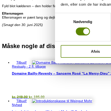
dem, eller som de har indsaml
Fyld blot kælderen – den holder fint nogle somre….hvis du ellers kan
Eftersmagen
Samtykkevalg
Eftersmagen er pænt lang og dejlig ren med masser af røde bær. Den ind
Nødvendig
(Smagt den 30. juni 2025)
Måske nogle af disse vine også kunne
Afvis
Du kunne også være interesseret i…
Tilbud!
Restsalg - 2 fl. tilbage
Domaine Bailly-Reverdy – Sancerre Rosé “La Mercy-Dieu”
Den
Den
kr.
249,00
kr.
195,00
oprindelige
aktuelle
Tilbud!
pris
pris
Nyhed
var:
er: