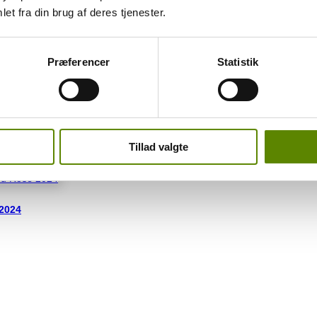
et fra din brug af deres tjenester.
 holde dig fra den…
ledes med et dejligt let bittert bid fra de unge bær, og slutter med de
Præferencer
Statistik
 have din interesse?
Tillad valgte
 2024