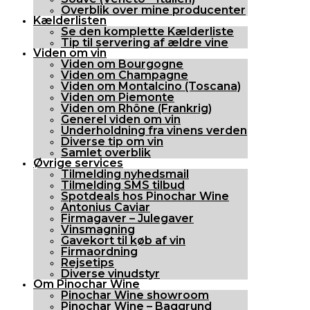
Overblik over mine producenter
Kælderlisten
Se den komplette Kælderliste
Tip til servering af ældre vine
Viden om vin
Viden om Bourgogne
Viden om Champagne
Viden om Montalcino (Toscana)
Viden om Piemonte
Viden om Rhône (Frankrig)
Generel viden om vin
Underholdning fra vinens verden
Diverse tip om vin
Samlet overblik
Øvrige services
Tilmelding nyhedsmail
Tilmelding SMS tilbud
Spotdeals hos Pinochar Wine
Antonius Caviar
Firmagaver – Julegaver
Vinsmagning
Gavekort til køb af vin
Firmaordning
Rejsetips
Diverse vinudstyr
Om Pinochar Wine
Pinochar Wine showroom
Pinochar Wine – Baggrund