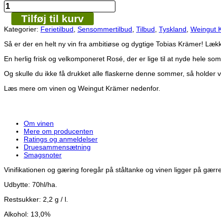
Weingut
pris
pris
Krämer
var:
er:
Tilføj til kurv
-
kr. 175,00.
kr. 125,00.
GOOD
Kategorier:
Ferietilbud
,
Sensommertilbud
,
Tilbud
,
Tyskland
,
Weingut 
STUFF
Rosé
Så er der en helt ny vin fra ambitiøse og dygtige Tobias Krämer! Læk
2023
En herlig frisk og velkomponeret Rosé, der er lige til at nyde hele s
antal
Og skulle du ikke få drukket alle flaskerne denne sommer, så holder 
Læs mere om vinen og Weingut Krämer nedenfor.
Om vinen
Mere om producenten
Ratings og anmeldelser
Druesammensætning
Smagsnoter
Vinifikationen og gæring foregår på ståltanke og vinen ligger på gærres
Udbytte: 70hl/ha.
Restsukker: 2,2 g / l.
Alkohol: 13,0%