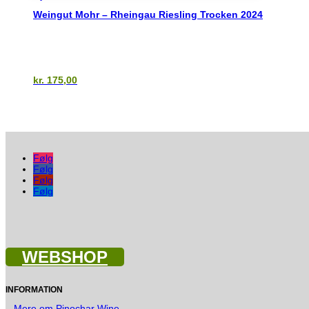
Weingut Mohr – Rheingau Riesling Trocken 2024
kr.
175,00
Følg
Følg
Følg
Følg
WEBSHOP
INFORMATION
–
Mere om Pinochar Wine