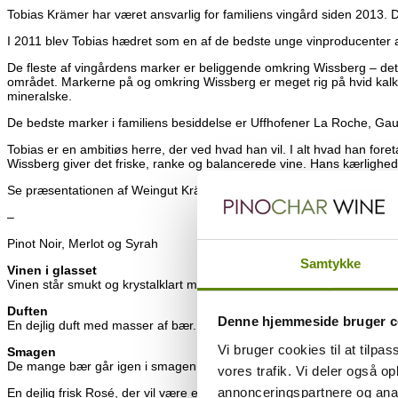
Tobias Krämer har været ansvarlig for familiens vingård siden 2013. De 
I 2011 blev Tobias hædret som en af de bedste unge vinproducenter af
De fleste af vingårdens marker er beliggende omkring Wissberg – det h
området. Markerne på og omkring Wissberg er meget rig på hvid kalksten
mineralske.
De bedste marker i familiens besiddelse er Uffhofener La Roche, Gau
Tobias er en ambitiøs herre, der ved hvad han vil. I alt hvad han for
Wissberg giver det friske, ranke og balancerede vine. Hans kærlighed 
Se præsentationen af Weingut Krämer
HER
.
–
Pinot Noir, Merlot og Syrah
Samtykke
Vinen i glasset
Vinen står smukt og krystalklart med en flot laksefarve i glasset.
Duften
Denne hjemmeside bruger c
En dejlig duft med masser af bær. Du vil bl.a. finde kirsebær, ribs og fr
Vi bruger cookies til at tilpas
Smagen
De mange bær går igen i smagen, der er ren, dejlig sprød og med en f
vores trafik. Vi deler også 
annonceringspartnere og anal
En dejlig frisk Rosé, der vil være en god ledsager til sommersalt, grille