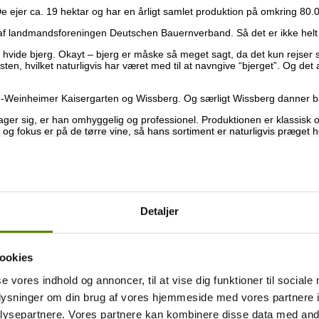
ejer ca. 19 hektar og har en årligt samlet produktion på omkring 80.000 
 landmandsforeningen Deutschen Bauernverband. Så det er ikke helt tilf
vide bjerg. Okayt – bjerg er måske så meget sagt, da det kun rejser sig
, hvilket naturligvis har været med til at navngive “bjerget”. Og det af
-Weinheimer Kaisergarten og Wissberg. Og særligt Wissberg danner bas
etager sig, er han omhyggelig og professionel. Produktionen er klassisk
og fokus er på de tørre vine, så hans sortiment er naturligvis præget h
Detaljer
ookies
isk hindbær. Der er også nogle dejlige let urtede toner og et strejf af fig
se vores indhold og annoncer, til at vise dig funktioner til sociale
lot koncentration. Den er medium fyldig med en dejlig pirrende og frisk
oplysninger om din brug af vores hjemmeside med vores partnere i
ysepartnere. Vores partnere kan kombinere disse data med andr
t fisk eller skaldyr. Eller blot let afkølet efter en lang varm sommerdag.