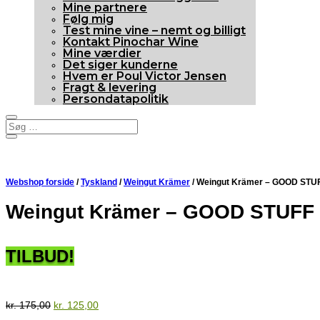
Mine partnere
Følg mig
Test mine vine – nemt og billigt
Kontakt Pinochar Wine
Mine værdier
Det siger kunderne
Hvem er Poul Victor Jensen
Fragt & levering
Persondatapolitik
Webshop forside
/
Tyskland
/
Weingut Krämer
/ Weingut Krämer – GOOD STU
Weingut Krämer – GOOD STUFF 
TILBUD!
Sensommertilbud
Den
Den
kr.
175,00
kr.
125,00
oprindelige
aktuelle