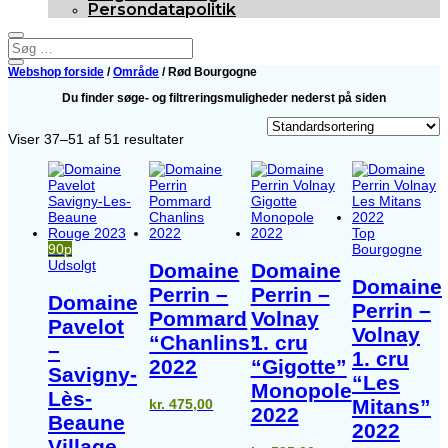
Persondatapolitik
Webshop forside
/
Område
/ Rød Bourgogne
Du finder søge- og filtreringsmuligheder nederst på siden
Viser 37–51 af 51 resultater
Top
90p
Bourgogne
Udsolgt
Domaine
Domaine
Domaine
Perrin –
Perrin –
Domaine
Perrin –
Pommard
Volnay
Pavelot
Volnay
“Chanlins”
1. cru
–
1. cru
2022
“Gigotte”
Savigny-
“Les
Monopole
Lès-
Mitans”
kr.
475,00
2022
Beaune
2022
Village