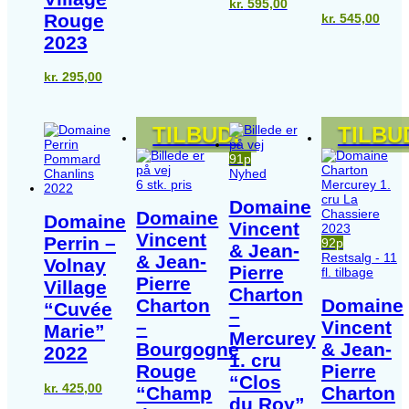
kr.
595,00
Rouge
kr.
545,00
2023
kr.
295,00
TILBUD!
TILBU
91p
Nyhed
6 stk. pris
Domaine
Domaine
Domaine
Vincent
Vincent
Perrin –
92p
& Jean-
Restsalg - 11
& Jean-
Volnay
Pierre
fl. tilbage
Pierre
Village
Charton
Charton
Domaine
“Cuvée
–
–
Vincent
Marie”
Mercurey
Bourgogne
& Jean-
2022
1. cru
Rouge
Pierre
“Clos
kr.
425,00
“Champ
Charton
du Roy”