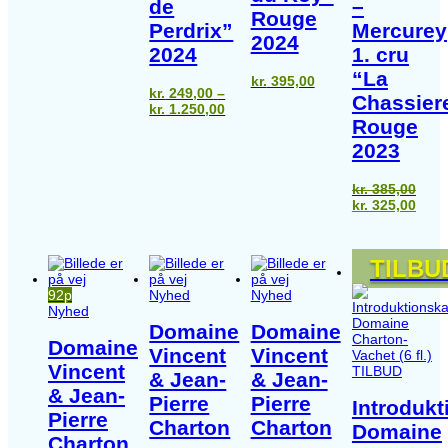
de
–
Rouge
Perdrix”
Mercurey
2024
2024
1. cru
“La
kr.
395,00
kr.
249,00
–
Chassier
Prisinterval:
kr.
1.250,00
Rouge
kr. 249,00
til
2023
kr. 1.250,00
kr.
385,00
Den
Den
kr.
325,00
oprindelige
aktu
pris
pris
var:
er:
TILBU
kr. 385,00.
kr. 3
92p
Nyhed
Nyhed
Nyhed
Domaine
Domaine
Domaine
Vincent
Vincent
Vincent
TILBUD
& Jean-
& Jean-
& Jean-
Pierre
Pierre
Introduk
Pierre
Charton
Charton
Domaine
Charton