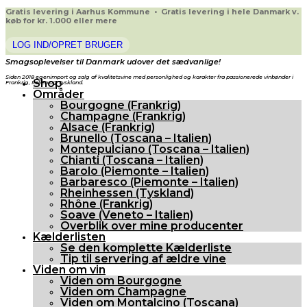
Gratis levering i Aarhus Kommune • Gratis levering i hele Danmark v.
køb for kr. 1.000 eller mere
LOG IND/OPRET BRUGER
Smagsoplevelser til Danmark udover det sædvanlige!
Siden 2018 egenimport og salg af kvalitetsvine med personlighed og karakter fra passionerede vinbønder i
Shop
Frankrig, Italien og Tyskland.
Områder
Bourgogne (Frankrig)
Champagne (Frankrig)
Alsace (Frankrig)
Brunello (Toscana – Italien)
Montepulciano (Toscana – Italien)
Chianti (Toscana – Italien)
Barolo (Piemonte – Italien)
Barbaresco (Piemonte – Italien)
Rheinhessen (Tyskland)
Rhône (Frankrig)
Soave (Veneto – Italien)
Overblik over mine producenter
Kælderlisten
Se den komplette Kælderliste
Tip til servering af ældre vine
Viden om vin
Viden om Bourgogne
Viden om Champagne
Viden om Montalcino (Toscana)