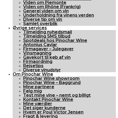
Viden om Piemonte
Viden om Rhône (Frankrig)
Generel viden om vin
Underholdning fra vinens verden
Diverse tip om vin
Samlet overblik
Øvrige services
Tilmelding nyhedsmail
Tilmelding SMS tilbud
Spotdeals hos Pinochar Wine
Antonius Caviar
Firmagaver – Julegaver
Vinsmagning
Gavekort til køb af vin
Firmaordning
Rejsetips
Diverse vinudstyr
Om Pinochar Wine
Pinochar Wine showroom
Pinochar Wine – Baggrund
Mine partnere
Følg mig
Test mine vine – nemt og billigt
Kontakt Pinochar Wine
Mine værdier
Det siger kunderne
Hvem er Poul Victor Jensen
Fragt & levering