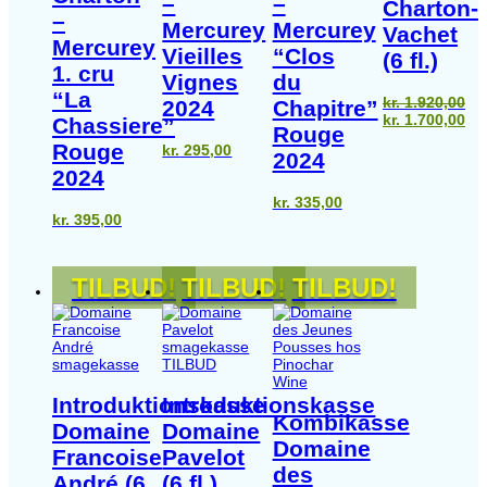
–
–
Charton-
–
Mercurey
Mercurey
Vachet
Mercurey
Vieilles
“Clos
(6 fl.)
1. cru
Vignes
du
“La
kr.
1.920,00
2024
Chapitre”
Den
De
kr.
1.700,00
Chassiere”
Rouge
oprindelige
akt
Rouge
kr.
295,00
pris
pri
2024
var:
er:
2024
kr. 1.920,00.
kr.
kr.
335,00
kr.
395,00
TILBUD!
TILBUD!
TILBUD!
TILBUD
Introduktionskasse
Introduktionskasse
Kombikasse
Domaine
Domaine
Domaine
Francoise
Pavelot
des
André (6
(6 fl.)