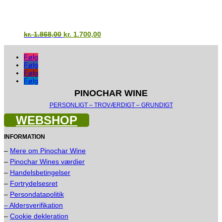
Den
Den
kr.
1.868,00
kr.
1.700,00
oprindelige
aktuelle
pris
pris
Følg
var:
er:
Følg
kr. 1.868,00.
kr. 1.700,00.
Følg
Følg
PINOCHAR WINE
PERSONLIGT – TROVÆRDIGT – GRUNDIGT
WEBSHOP
INFORMATION
–
Mere om Pinochar Wine
–
Pinochar Wines værdier
–
Handelsbetingelser
–
Fortrydelsesret
–
Persondatapolitik
– Aldersverifikation
–
Cookie dekleration