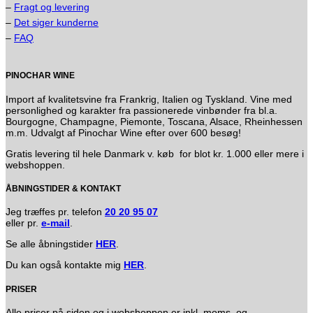
–
Fragt og levering
–
Det siger kunderne
–
FAQ
PINOCHAR WINE
Import af kvalitetsvine fra Frankrig, Italien og Tyskland. Vine med
personlighed og karakter fra passionerede vinbønder fra bl.a.
Bourgogne, Champagne, Piemonte, Toscana, Alsace, Rheinhessen
m.m. Udvalgt af Pinochar Wine efter over 600 besøg!
Gratis levering til hele Danmark v. køb for blot kr. 1.000 eller mere i
webshoppen.
ÅBNINGSTIDER & KONTAKT
Jeg træffes pr. telefon
20 20 95 07
eller pr.
e-mail
.
Se alle åbningstider
HER
.
Du kan også kontakte mig
HER
.
PRISER
Alle priser på siden og i webshoppen er inkl. moms, og