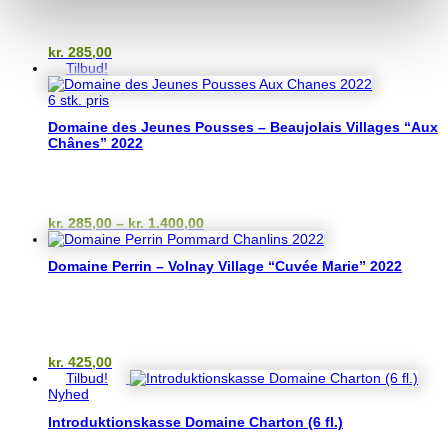
kr.
285,00
Tilbud!
6 stk. pris
Domaine des Jeunes Pousses – Beaujolais Villages “Aux
Chânes” 2022
Prisinterval:
kr.
285,00
–
kr.
1.400,00
kr. 285,00
til
Domaine Perrin – Volnay Village “Cuvée Marie” 2022
kr. 1.400,00
kr.
425,00
Tilbud!
Nyhed
Introduktionskasse Domaine Charton (6 fl.)