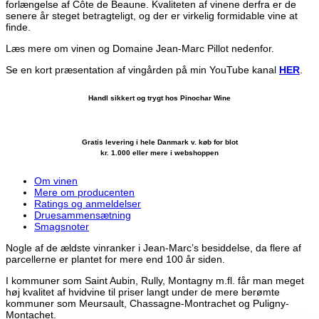
forlængelse af Côte de Beaune. Kvaliteten af vinene derfra er de
senere år steget betragteligt, og der er virkelig formidable vine at
finde.
Læs mere om vinen og Domaine Jean-Marc Pillot nedenfor.
Se en kort præsentation af vingården på min YouTube kanal
HER
.
Handl sikkert og trygt hos Pinochar Wine
Gratis levering i hele Danmark v. køb for blot
kr. 1.000 eller mere i webshoppen
Om vinen
Mere om producenten
Ratings og anmeldelser
Druesammensætning
Smagsnoter
Nogle af de ældste vinranker i Jean-Marc’s besiddelse, da flere af
parcellerne er plantet for mere end 100 år siden.
I kommuner som Saint Aubin, Rully, Montagny m.fl. får man meget
høj kvalitet af hvidvine til priser langt under de mere berømte
kommuner som Meursault, Chassagne-Montrachet og Puligny-
Montachet.