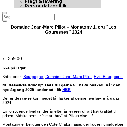
Fragt & levering
Persondatapolitik
Domaine Jean-Marc Pillot – Montagny 1. cru “Les
Gouresses” 2024
Udsolgt
kr.
359,00
Ikke på lager
Kategorier:
Bourgogne
,
Domaine Jean-Marc Pillot
,
Hvid Bourgogne
Nu desværre udsolgt. Hvis du gerne vil have besked, når den
nye årgang 2025 lander så klik
HER
.
Der er desværre kun meget få flasker af denne nye lækre årgang
2024.
En forrygende hvidvin der år efter år leverer uhørt høj kvalitet til
prisen. Måske bedste “smart buy” af Pillots vine…?
Montagny er beliggende i Côte Chalonnaise, der ligger i umiddelbar