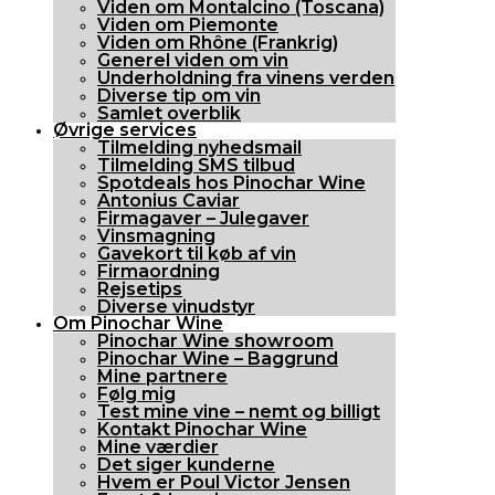
Viden om Montalcino (Toscana)
Viden om Piemonte
Viden om Rhône (Frankrig)
Generel viden om vin
Underholdning fra vinens verden
Diverse tip om vin
Samlet overblik
Øvrige services
Tilmelding nyhedsmail
Tilmelding SMS tilbud
Spotdeals hos Pinochar Wine
Antonius Caviar
Firmagaver – Julegaver
Vinsmagning
Gavekort til køb af vin
Firmaordning
Rejsetips
Diverse vinudstyr
Om Pinochar Wine
Pinochar Wine showroom
Pinochar Wine – Baggrund
Mine partnere
Følg mig
Test mine vine – nemt og billigt
Kontakt Pinochar Wine
Mine værdier
Det siger kunderne
Hvem er Poul Victor Jensen