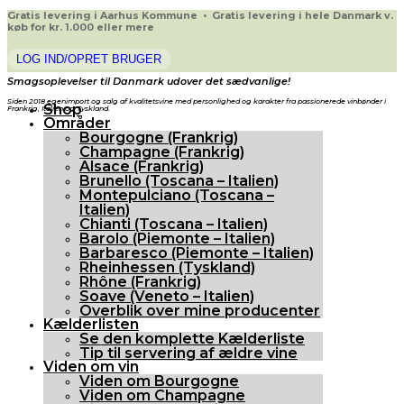
Gratis levering i Aarhus Kommune • Gratis levering i hele Danmark v.
køb for kr. 1.000 eller mere
LOG IND/OPRET BRUGER
Smagsoplevelser til Danmark udover det sædvanlige!
Siden 2018 egenimport og salg af kvalitetsvine med personlighed og karakter fra passionerede vinbønder i
Shop
Frankrig, Italien og Tyskland.
Områder
Bourgogne (Frankrig)
Champagne (Frankrig)
Alsace (Frankrig)
Brunello (Toscana – Italien)
Montepulciano (Toscana –
Italien)
Chianti (Toscana – Italien)
Barolo (Piemonte – Italien)
Barbaresco (Piemonte – Italien)
Rheinhessen (Tyskland)
Rhône (Frankrig)
Soave (Veneto – Italien)
Overblik over mine producenter
Kælderlisten
Se den komplette Kælderliste
Tip til servering af ældre vine
Viden om vin
Viden om Bourgogne
Viden om Champagne