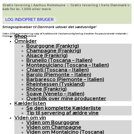
Gratis levering i Aarhus Kommune • Gratis levering i hele Danmark v.
køb for kr. 1.000 eller mere
LOG IND/OPRET BRUGER
Smagsoplevelser til Danmark udover det sædvanlige!
Siden 2018 egenimport og salg af kvalitetsvine med personlighed og karakter fra passionerede vinbønder i
Shop
Frankrig, Italien og Tyskland.
Områder
Bourgogne (Frankrig)
Champagne (Frankrig)
Alsace (Frankrig)
Brunello (Toscana – Italien)
Montepulciano (Toscana – Italien)
Chianti (Toscana – Italien)
Barolo (Piemonte – Italien)
Barbaresco (Piemonte – Italien)
Rheinhessen (Tyskland)
Rhône (Frankrig)
Soave (Veneto – Italien)
Overblik over mine producenter
Kælderlisten
Se den komplette Kælderliste
Tip til servering af ældre vine
Viden om vin
Viden om Bourgogne
Viden om Champagne
Viden om Montalcino (Toscana)