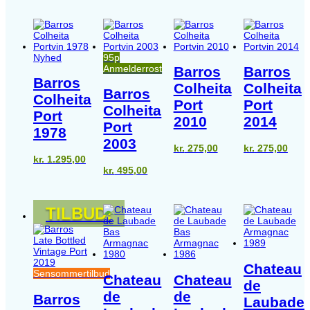
Nyhed
95p
Anmelderrost
Barros
Barros
Barros
Colheita
Colheita
Barros
Colheita
Port
Port
Colheita
Port
2010
2014
Port
1978
2003
kr.
275,00
kr.
275,00
kr.
1.295,00
kr.
495,00
TILBUD!
Chateau
Sensommertilbud
Chateau
Chateau
de
de
de
Barros
Laubade