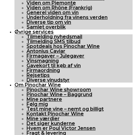
Viden om Piemonte
Viden om Rhône (Frankrig)
Generel viden om vin
Underholdning fra vinens verden
Diverse tip om vin
Samlet overblik
Øvrige services
Tilmelding nyhedsmail
Tilmelding SMS tilbud
Spotdeals hos Pinochar Wine
Antonius Caviar
Firmagaver – Julegaver
Vinsmagning
Gavekort til køb af vin
Firmaordning
Rejsetips
Diverse vinudstyr
Om Pinochar Wine
Pinochar Wine showroom
Pinochar Wine – Baggrund
Mine partnere
Følg mig
Test mine vine – nemt og billigt
Kontakt Pinochar Wine
Mine værdier
Det siger kunderne
Hvem er Poul Victor Jensen
Fragt & levering