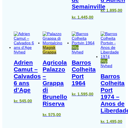
Semainville
kr.
1.895,00
kr.
1.445,00
Magisk
98p
Nyhed
Grappa
Nyhed
98p
Adrien
Agricola
Barros
Nyhed
Camut –
Palazzo
Colheita
Calvados
–
Port
Barros
6 ans
Grappa
1964
Colheita
d’Age
di
Port
kr.
1.595,00
Brunello
1974 –
kr.
545,00
Riserva
Anos de
Liberdad
kr.
575,00
kr.
1.495,00