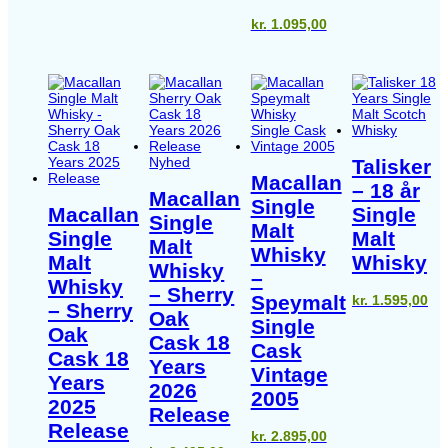
kr.
1.095,00
Nyhed
Talisker
Macallan
– 18 år
Macallan
Single
Macallan
Single
Single
Malt
Single
Malt
Malt
Whisky
Malt
Whisky
Whisky
–
Whisky
– Sherry
Speymalt
kr.
1.595,00
– Sherry
Oak
Single
Oak
Cask 18
Cask
Cask 18
Years
Vintage
Years
2026
2005
2025
Release
Release
kr.
2.895,00