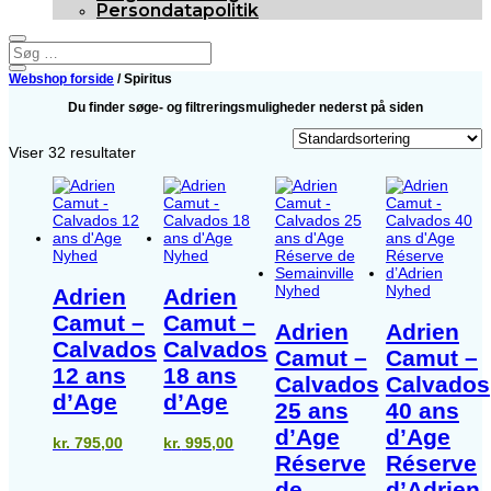
Persondatapolitik
Webshop forside
/ Spiritus
Du finder søge- og filtreringsmuligheder nederst på siden
Viser 32 resultater
Nyhed
Nyhed
Nyhed
Nyhed
Adrien
Adrien
Camut –
Camut –
Adrien
Adrien
Calvados
Calvados
Camut –
Camut –
12 ans
18 ans
Calvados
Calvados
d’Age
d’Age
25 ans
40 ans
d’Age
d’Age
kr.
795,00
kr.
995,00
Réserve
Réserve
de
d’Adrien