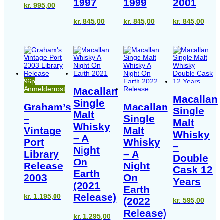
1997
1999
2001
kr.
995,00
kr.
845,00
kr.
845,00
kr.
845,00
96p
Anmelderrost
Macallan
Macallan
Single
Graham’s
Macallan
Single
Malt
–
Single
Malt
Whisky
Vintage
Malt
Whisky
– A
Port
Whisky
–
Night
Library
– A
Double
On
Release
Night
Cask 12
Earth
2003
On
Years
(2021
Earth
Release)
kr.
1.195,00
(2022
kr.
595,00
Release)
kr.
1.295,00