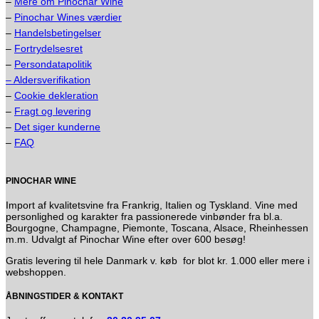
–
Mere om Pinochar Wine
–
Pinochar Wines værdier
–
Handelsbetingelser
–
Fortrydelsesret
–
Persondatapolitik
– Aldersverifikation
–
Cookie dekleration
–
Fragt og levering
–
Det siger kunderne
–
FAQ
PINOCHAR WINE
Import af kvalitetsvine fra Frankrig, Italien og Tyskland. Vine med
personlighed og karakter fra passionerede vinbønder fra bl.a.
Bourgogne, Champagne, Piemonte, Toscana, Alsace, Rheinhessen
m.m. Udvalgt af Pinochar Wine efter over 600 besøg!
Gratis levering til hele Danmark v. køb for blot kr. 1.000 eller mere i
webshoppen.
ÅBNINGSTIDER & KONTAKT