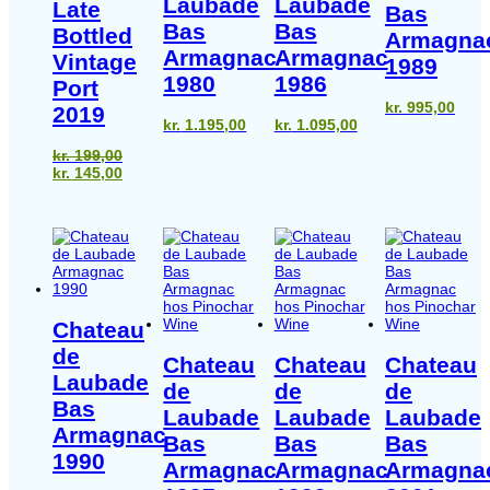
Laubade
Laubade
Late
Bas
Bas
Bas
Bottled
Armagna
Armagnac
Armagnac
Vintage
1989
1980
1986
Port
kr.
995,00
2019
kr.
1.195,00
kr.
1.095,00
kr.
199,00
Den
Den
kr.
145,00
oprindelige
aktuelle
pris
pris
var:
er:
kr. 199,00.
kr. 145,00.
Chateau
de
Chateau
Chateau
Chateau
Laubade
de
de
de
Bas
Laubade
Laubade
Laubade
Armagnac
Bas
Bas
Bas
1990
Armagnac
Armagnac
Armagna