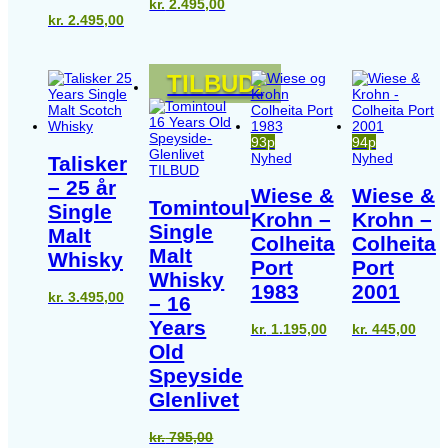
kr.
2.495,00
kr.
2.495,00
TILBUD!
93p
94p
Nyhed
Nyhed
Talisker
TILBUD
– 25 år
Wiese &
Wiese &
Tomintoul
Single
Krohn –
Krohn –
Single
Malt
Colheita
Colheita
Malt
Whisky
Port
Port
Whisky
1983
2001
kr.
3.495,00
– 16
Years
kr.
1.195,00
kr.
445,00
Old
Speyside
Glenlivet
kr.
795,00